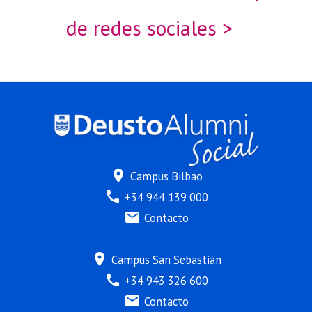
Olimpiada
de redes sociales >
Solidaria
de
Estudios
location_on
Campus Bilbao
call
+34 944 139 000
mail
Contacto
location_on
Campus San Sebastián
call
+34 943 326 600
mail
Contacto