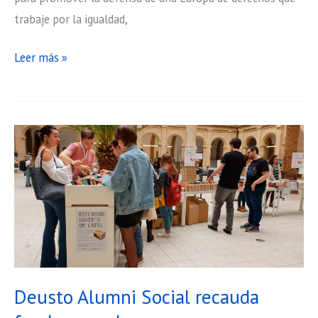
trabaje por la igualdad,
Caminata
Leer más »
a
favor
de
las
personas
refugiadas
y
migrantes
Deusto Alumni Social recauda