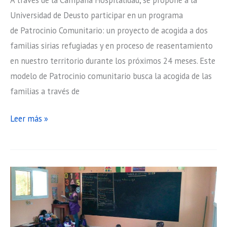
cultura,
Universidad de Deusto participar en un programa
regala
de Patrocinio Comunitario: un proyecto de acogida a dos
conocimiento”
familias sirias refugiadas y en proceso de reasentamiento
en nuestro territorio durante los próximos 24 meses. Este
modelo de Patrocinio comunitario busca la acogida de las
familias a través de
Patrocinio
Leer más »
Comunitario:
un
proyecto
de
acogida