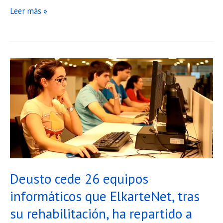
Un
Leer más »
voluntariado
que
abraza
cada
rincón
de
nuestro
mundo
Deusto cede 26 equipos
informáticos que ElkarteNet, tras
su rehabilitación, ha repartido a