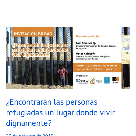
Besozabalik:
Experiencias
de
Acogida
a
Personas
Refugiadas
y
Migrantes
¿Encontrarán las personas
refugiadas un lugar donde vivir
dignamente?
23 de octubre de 2019