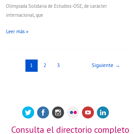
Olimpiada Solidaria de Estudios-OSE, de carácter
internacional, que
Los
Leer más »
universitarios
de
Deusto
1
2
3
Siguiente
→
recaudan
15.745
euros
para
proyectos
solidarios
en
Consulta el directorio completo
la