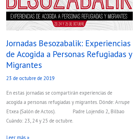
productos
básicos
para
pisos
de
Jornadas Besozabalik: Experiencias
inserción
de Acogida a Personas Refugiadas y
social
Migrantes
23 de octubre de 2019
En estas jornadas se compartirán experiencias de
acogida a personas refugiadas y migrantes. Dónde: Arrupe
Etxea (Salón de Actos). Padre Lojendio 2, Bilbao
Cuándo: 23, 24 y 25 de octubre.
Jornadas
Leer más »