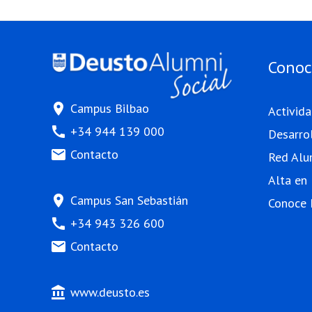
Conoc
location_on
Campus Bilbao
Activid
call
+34 944 139 000
Desarro
mail
Contacto
Red Alu
Alta en
location_on
Campus San Sebastián
Conoce 
call
+34 943 326 600
mail
Contacto
account_balance
www.deusto.es