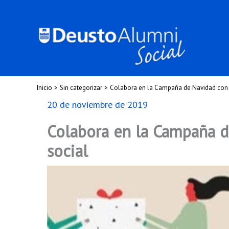
Ir
al
contenido
Inicio
Sin categorizar
Colabora en la Campaña de Navidad con p
20 de noviembre de 2019
Colabora en la Campaña d
social