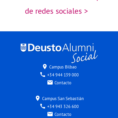
de redes sociales >
location_on
Campus Bilbao
call
+34 944 139 000
mail
Contacto
location_on
Campus San Sebastián
call
+34 943 326 600
mail
Contacto