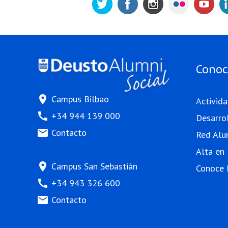
Conoc
location_on
Campus Bilbao
Activid
call
+34 944 139 000
Desarro
mail
Contacto
Red Alu
Alta en
location_on
Campus San Sebastián
Conoce 
call
+34 943 326 600
mail
Contacto