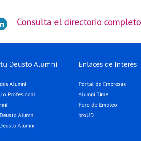
Consulta el directorio completo
tu Deusto Alumni
Enlaces de Interés
ades Alumni
Portal de Empresas
llo Profesional
Alumni Time
mni
Foro de Empleo
 Deusto Alumni
proUD
Deusto Alumni