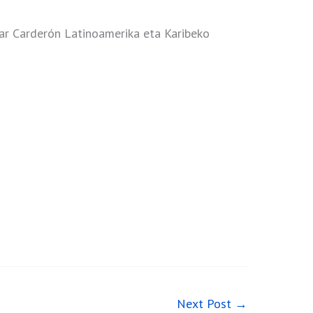
car Carderón Latinoamerika eta Karibeko
Next Post
→