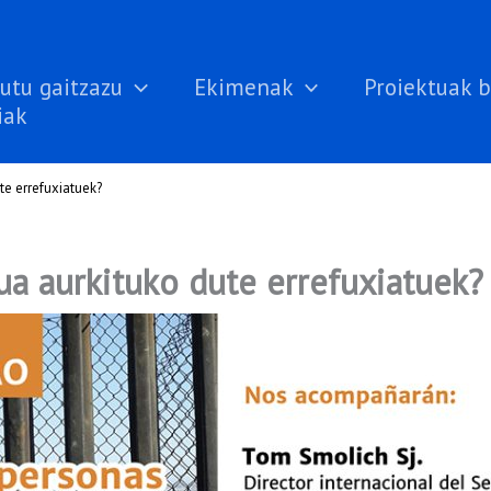
utu gaitzazu
Ekimenak
Proiektuak b
iak
te errefuxiatuek?
ua aurkituko dute errefuxiatuek?