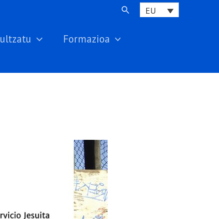
Search
EU
ultzatu
Formazioa