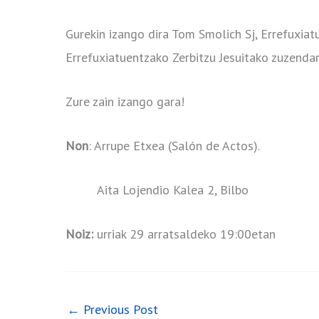
Gurekin izango dira Tom Smolich Sj, Errefuxia
Errefuxiatuentzako Zerbitzu Jesuitako zuzendar
Zure zain izango gara!
Non
: Arrupe Etxea (Salón de Actos).
Aita Lojendio Kalea 2, Bilbo
Noiz:
urriak 29 arratsaldeko 19:00etan
←
Previous Post