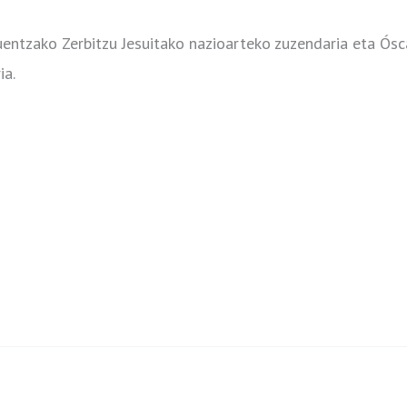
tuentzako Zerbitzu Jesuitako nazioarteko zuzendaria eta Ós
ia.