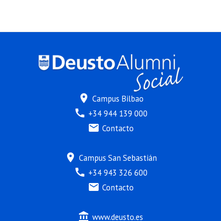
location_on
Campus Bilbao
call
+34 944 139 000
mail
Contacto
location_on
Campus San Sebastián
call
+34 943 326 600
mail
Contacto
account_balance
www.deusto.es