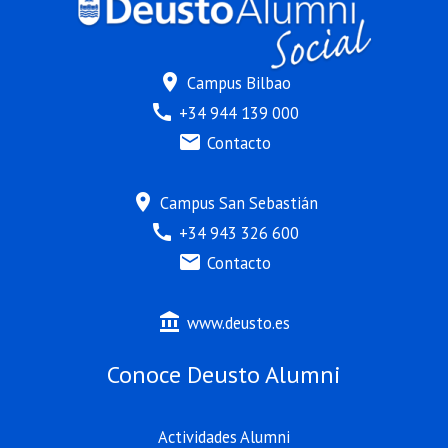
location_on
Campus Bilbao
call
+34 944 139 000
mail
Contacto
location_on
Campus San Sebastián
call
+34 943 326 600
mail
Contacto
account_balance
www.deusto.es
Conoce Deusto Alumni
Actividades Alumni