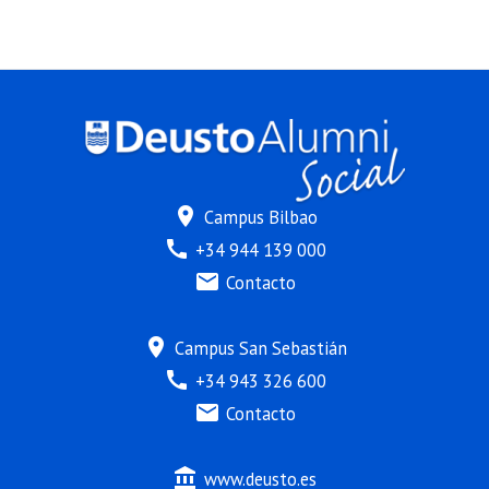
location_on
Campus Bilbao
call
+34 944 139 000
mail
Contacto
location_on
Campus San Sebastián
call
+34 943 326 600
mail
Contacto
account_balance
www.deusto.es